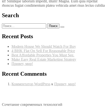
id! Similique laborum impedit, illum! Magna. Eum quia repellat
rhoncus fugiat condimentum platea vehicula amet risus lectus cubilia
Search
Recent Posts
Modern House We Should Watch For Buy
4 BHK Flat On Sell For Reasonable Price
Best Affordable Properties You Must See.
Make Easy Real Estate Marketing Strategy
Привет, мир!
Recent Comments
Комментатор WordPress
к
Привет, мир!
Сочетание современных технологий