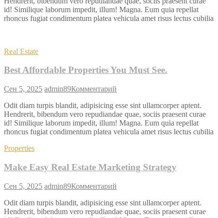
Hendrerit, bibendum vero repudiandae quae, sociis praesent curae
id! Similique laborum impedit, illum! Magna. Eum quia repellat
rhoncus fugiat condimentum platea vehicula amet risus lectus cubilia
Real Estate
Best Affordable Properties You Must See.
Сен 5, 2025
admin89
Комментарий
Odit diam turpis blandit, adipisicing esse sint ullamcorper aptent.
Hendrerit, bibendum vero repudiandae quae, sociis praesent curae
id! Similique laborum impedit, illum! Magna. Eum quia repellat
rhoncus fugiat condimentum platea vehicula amet risus lectus cubilia
Properties
Make Easy Real Estate Marketing Strategy
Сен 5, 2025
admin89
Комментарий
Odit diam turpis blandit, adipisicing esse sint ullamcorper aptent.
Hendrerit, bibendum vero repudiandae quae, sociis praesent curae