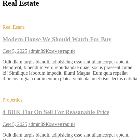
Real Estate
Real Estate
Modern House We Should Watch For Buy
Сен 5, 2025
admin89
Комментарий
Odit diam turpis blandit, adipisicing esse sint ullamcorper aptent.
Hendrerit, bibendum vero repudiandae quae, sociis praesent curae
id! Similique laborum impedit, illum! Magna. Eum quia repellat
rhoncus fugiat condimentum platea vehicula amet risus lectus cubilia
Properties
4 BHK Flat On Sell For Reasonable Price
Сен 5, 2025
admin89
Комментарий
Odit diam turpis blandit, adipisicing esse sint ullamcorper aptent.