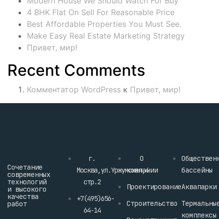
Modern House We Should Watch For Buy
4 BHK Flat On Sell For Reasonable Price
Best Affordable Properties You Must See.
Make Easy Real Estate Marketing Strategy
Привет, мир!
Recent Comments
Комментатор WordPress
к
Привет, мир!
г.
О
Обществен
Сочетание
Москва,ул.Уржумская,4
компании
бассейны
современных
технологий
стр.2
Проектирование
Аквапарки
и высокого
качества
‪+7(495)656-
Строительство
Термальны
работ
64-14‬
комплексы