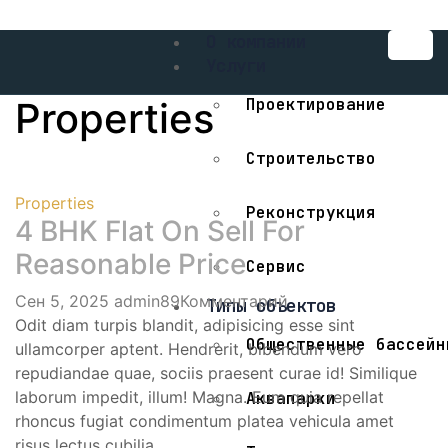
О компании
Услуги
Properties
Проектирование
Строительство
Properties
Реконструкция
4 BHK Flat On Sell For
Reasonable Price
Сервис
Сен 5, 2025
admin89
Комментарий
Типы объектов
Odit diam turpis blandit, adipisicing esse sint
Общественные бассейн
ullamcorper aptent. Hendrerit, bibendum vero
repudiandae quae, sociis praesent curae id! Similique
laborum impedit, illum! Magna. Eum quia repellat
Аквапарки
rhoncus fugiat condimentum platea vehicula amet
risus lectus cubilia