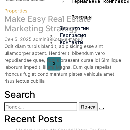
Термальные комплексы
Properties
Make Easy Real Estate
Фонтаны
Marketing Strategy
Технологии
География
Сен 5, 2025
admin89
Комментарий
Контакты
Odit diam turpis blandit, adipisicing esse sint
ullamcorper aptent. Hendrerit, bibendum vero
repudiandae quae, sociis praesent curae id! Similique
X
laborum impedit, illum! Magna. Eum quia repellat
rhoncus fugiat condimentum platea vehicula amet
risus lectus cubilia
Search
Recent Posts